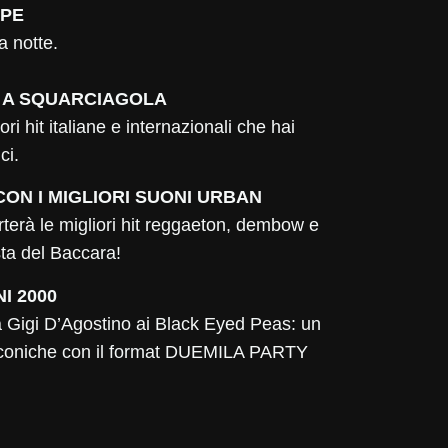
APE
a notte.
 A SQUARCIAGOLA
ri hit italiane e internazionali che hai
ci.
 CON I MIGLIORI SUONI URBAN
erà le migliori hit reggaeton, dembow e
sta del Baccara!
I 2000
da Gigi D’Agostino ai Black Eyed Peas: un
it iconiche con il format DUEMILA PARTY