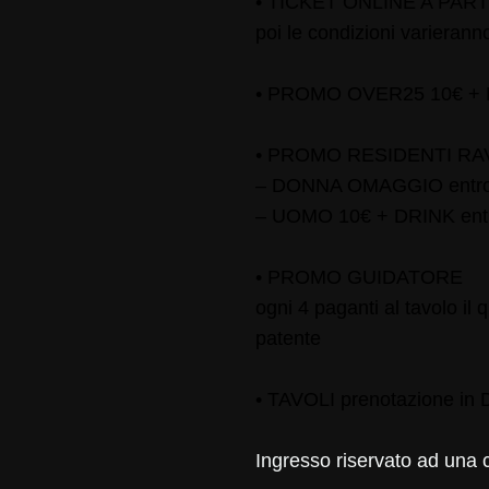
• TICKET ONLINE A PART
poi le condizioni varierann
• PROMO OVER25 10€ + DRI
• PROMO RESIDENTI RA
– DONNA OMAGGIO entro
– UOMO 10€ + DRINK entr
• PROMO GUIDATORE
ogni 4 paganti al tavolo il
patente
• TAVOLI prenotazione in
Ingresso riservato ad una 