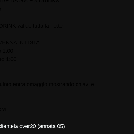
IRE DA 20€ + 3 DRINKS
o
NK valido tutta la notte
VENNA IN LISTA
 1:00
o 1:00
 quinto entra omaggio mostrando chiavi e
 DM
clientela over20 (annata 05)