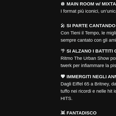
🪩
MAIN ROOM w/ MIXT
I format più iconici, un’unic
🎤
SI PARTE CANTANDO
Con Tieni il Tempo, le miglio
sempre cantato con gli ami
🌴
SI ALZANO I BATTITI
Ritmo The Urban Show port
twerk per infiammare la pi
💖 IMMERGITI NEGLI ANN
Dagli Eiffel 65 a Britney, 
tuffo nei ricordi e nelle h
HITS.
👾
FANTADISCO