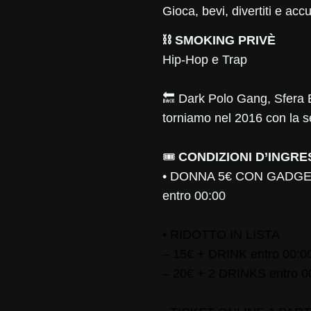
Gioca, bevi, divertiti e acc
⛓️ SMOKING PRIVÈ
Hip-Hop e Trap
🔙 Dark Polo Gang, Sfera E
torniamo nel 2016 con la s
🎟️
CONDIZIONI D’INGR
• DONNA 5€ CON GADG
entro 00:00
• RIDOTTO IN LISTA
– 15€ + DRINK entro 00:0
– 20€ + 2 DRINKS entro 0