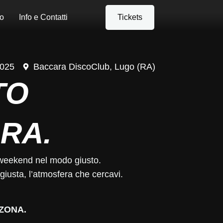
o
Info e Contatti
Tickets
2025
Baccara DiscoClub, Lugo (RA)
TO
RA.
il weekend nel modo giusto.
giusta, l’atmosfera che cercavi.
 ZONA.