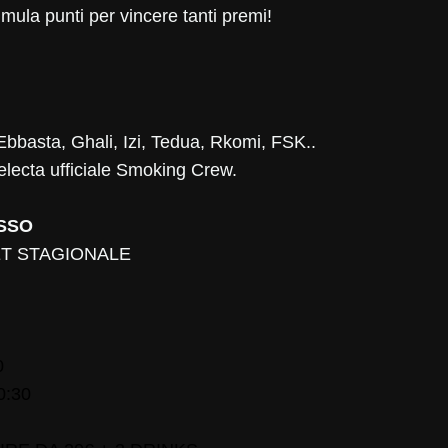
umula punti per vincere tanti premi!
bbasta, Ghali, Izi, Tedua, Rkomi, FSK..
electa ufficiale Smoking Crew.
ESSO
ET STAGIONALE
0
0:30