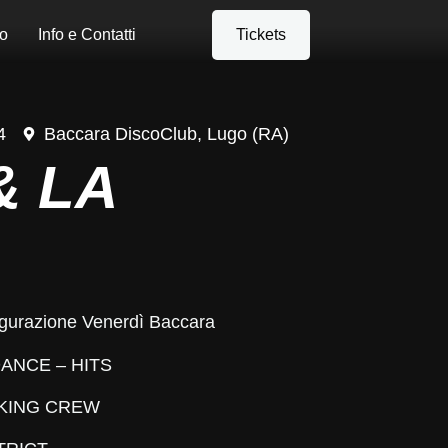
o
Info e Contatti
Tickets
4
Baccara DiscoClub, Lugo (RA)
& LA
augurazione Venerdì
Baccara
DANCE – HITS
KING CREW