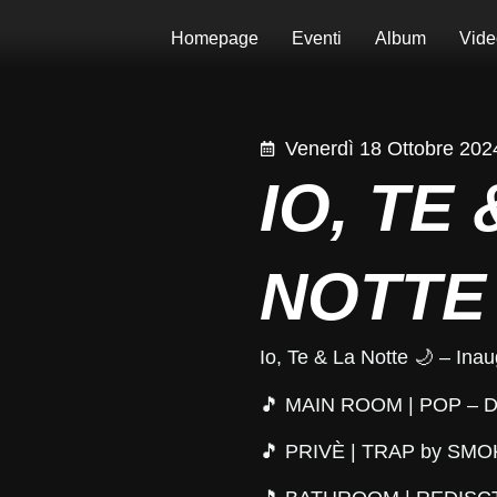
Homepage
Eventi
Album
Vide
Venerdì 18 Ottobre 202
IO, TE 
NOTTE
Io, Te & La Notte 🌙 – In
🎵 MAIN ROOM | POP – 
🎵 PRIVÈ | TRAP by
SMO