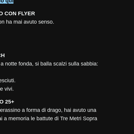
do qui
O CON FLYER
on ha mai avuto senso.
CH
a notte fonda, si balla scalzi sulla sabbia:
esciuti.
e vivi.
O 25+
erassino a forma di drago, hai avuto una
ai a memoria le battute di Tre Metri Sopra