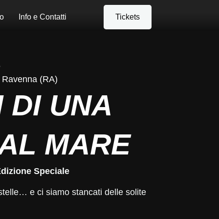
o
Info e Contatti
Tickets
5
i Ravenna (RA)
 DI UNA
 AL MARE
Edizione Speciale
stelle… e ci siamo stancati delle solite