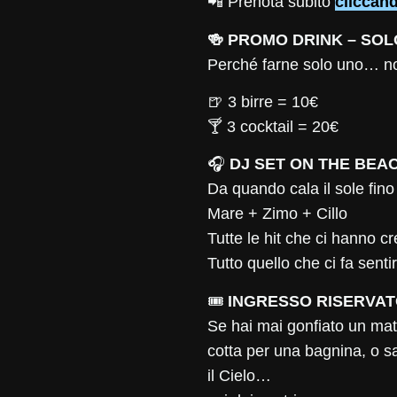
📲 Prenota subito
cliccan
🍻 PROMO DRINK – SOL
Perché farne solo uno… n
🍺 3 birre = 10€
🍸 3 cocktail = 20€
🎧
DJ SET ON THE BEA
Da quando cala il sole fino 
Mare + Zimo + Cillo
Tutte le hit che ci hanno cr
Tutto quello che ci fa sentir
🎟
INGRESSO RISERVAT
Se hai mai gonfiato un mat
cotta per una bagnina, o s
il Cielo…