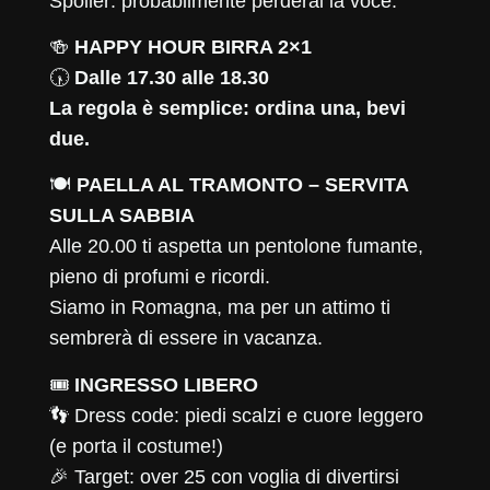
Spoiler: probabilmente perderai la voce.
🍻
HAPPY HOUR BIRRA 2×1
🕠
Dalle 17.30 alle 18.30
La regola è semplice: ordina una, bevi
due.
🍽
PAELLA AL TRAMONTO – SERVITA
SULLA SABBIA
Alle 20.00 ti aspetta un pentolone fumante,
pieno di profumi e ricordi.
Siamo in Romagna, ma per un attimo ti
sembrerà di essere in vacanza.
🎟
INGRESSO LIBERO
👣 Dress code: piedi scalzi e cuore leggero
(e porta il costume!)
🎉 Target: over 25 con voglia di divertirsi