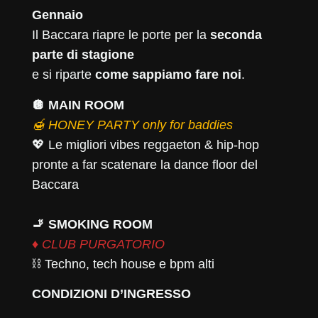
Gennaio
Il Baccara riapre le porte per la
seconda
parte di stagione
e si riparte
come sappiamo fare noi
.
🪩 MAIN ROOM
🍯 HONEY PARTY only for baddies
💖 Le migliori vibes reggaeton & hip-hop
pronte a far scatenare la dance floor del
Baccara
🚬 SMOKING ROOM
♦️ CLUB PURGATORIO
⛓️ Techno, tech house e bpm alti
CONDIZIONI D’INGRESSO